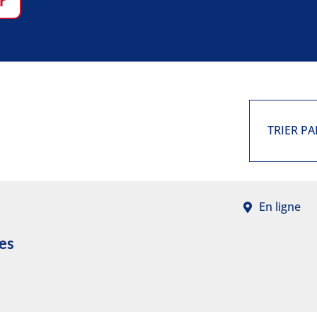
r
TRIER PA
En ligne
es