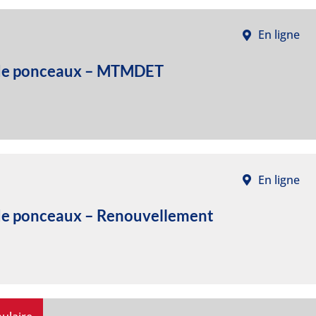
En ligne
r de ponceaux – MTMDET
En ligne
 de ponceaux – Renouvellement