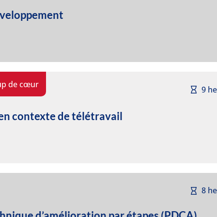
développement
up de cœur
9 h
en contexte de télétravail
8 h
hnique d’amélioration par étapes (PDCA)