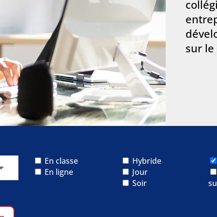
collég
entre
dével
sur le
En classe
Hybride
En ligne
Jour
Soir
su