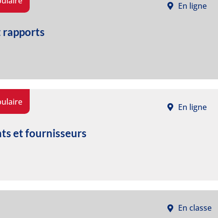
ulaire
En ligne
t rapports
ulaire
En ligne
ts et fournisseurs
En classe