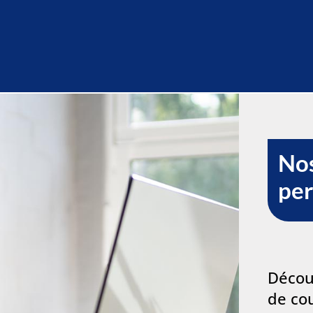
Nos
pe
Décou
de cou