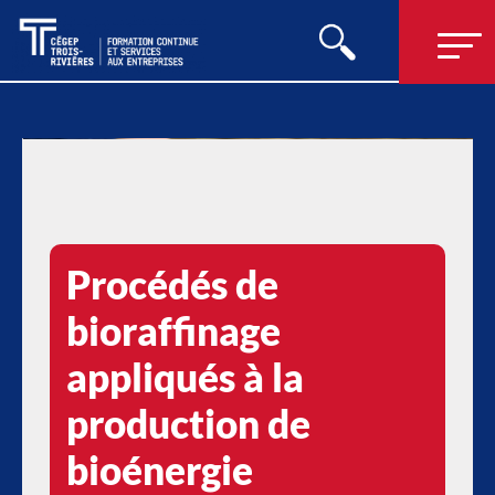
Procédés de
bioraffinage
appliqués à la
production de
bioénergie