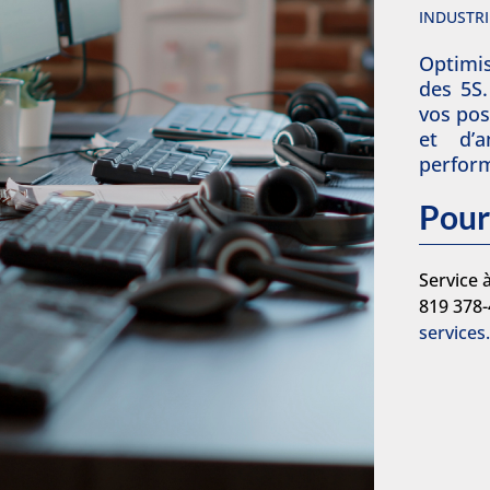
INDUSTRI
Optimis
des 5S
vos pos
et d’a
perform
Pour
Service à
819 378
services