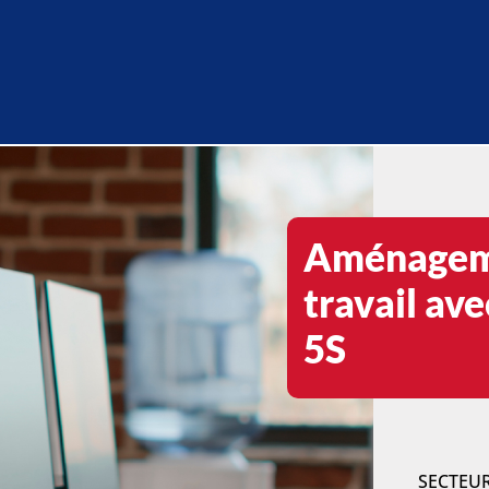
Aménageme
travail av
5S
SECTEU