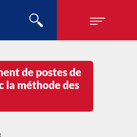
nt de postes de
ec la méthode des
R