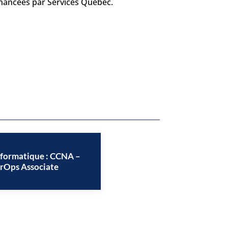
financées par Services Québec.
nformatique : CCNA –
rOps Associate