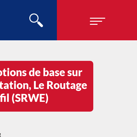
ions de base sur
ation, Le Routage
-fil (SRWE)
R