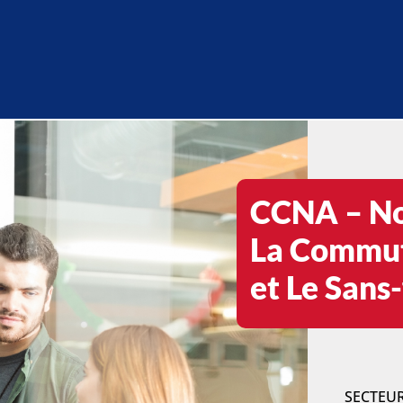
CCNA – Not
La Commut
et Le Sans
SECTEU