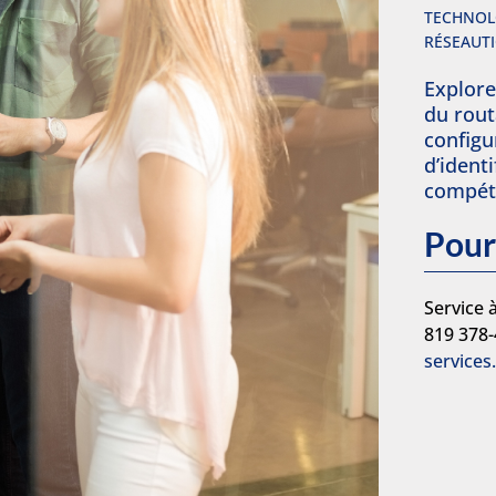
TECHNOL
RÉSEAUT
Explore
du rout
confi
d’ident
compéte
Pour
Service à
819 378
services