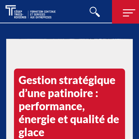
Gestion stratégique
d’une patinoire :
performance,
énergie et qualité de
glace