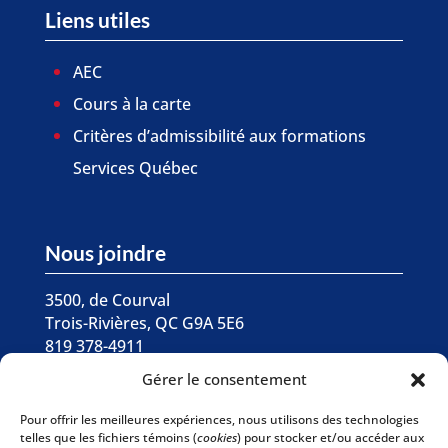
Liens utiles
AEC
Cours à la carte
Critères d’admissibilité aux formations
Services Québec
Nous joindre
3500, de Courval
Trois-Rivières, QC G9A 5E6
819 378-4911
Gérer le consentement

Écrivez-nous
Pour offrir les meilleures expériences, nous utilisons des technologies
telles que les fichiers témoins (
cookies
) pour stocker et/ou accéder aux