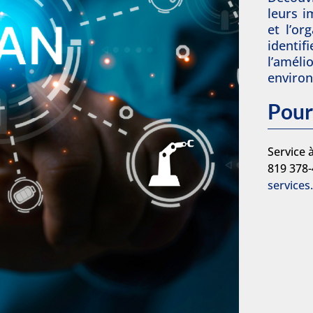
leurs i
et l’or
identi
l’amél
environ
Pour
Service à
819 378
services