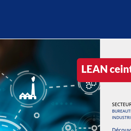
LEAN cein
SECTEU
BUREAUTI
INDUSTRI
Découv