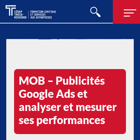
MOB – Publicités
Google Ads et
analyser et mesurer
ses performances