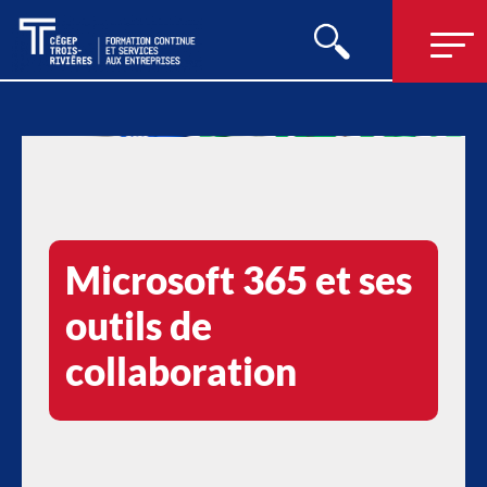
Microsoft 365 et ses
outils de
collaboration