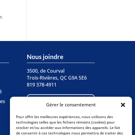
e,
Nous joindre
3500, de Courval
Trois-Rivières, QC G9A 5E6
819 378-4911
é

ces
Écrivez-nous
Gérer le consentement
Pour offrir les meilleures expériences, nous utilisons des
Abonnez-vous à
technologies telles que les fichiers témoins (
cookies
) pour

stocker et/ou accéder aux informations des appareils. Le fait
l'infolettre
de consentir à ces technologies nous permettra de traiter des