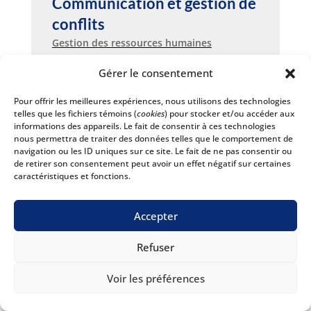
Communication et gestion de
conflits
Gestion des ressources humaines
Gérer le consentement
En savoir plus
Pour offrir les meilleures expériences, nous utilisons des technologies
telles que les fichiers témoins (
cookies
) pour stocker et/ou accéder aux
Date à venir
informations des appareils. Le fait de consentir à ces technologies
nous permettra de traiter des données telles que le comportement de
navigation ou les ID uniques sur ce site. Le fait de ne pas consentir ou
de retirer son consentement peut avoir un effet négatif sur certaines
36 heures
caractéristiques et fonctions.
Comptabilité de base
Accepter
Bureautique, administration et langues
Refuser
En savoir plus
Voir les préférences
Date à venir