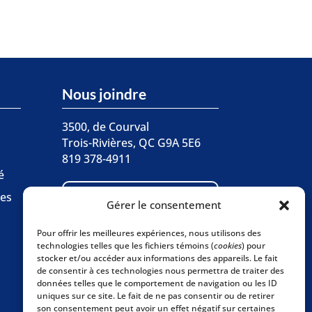
Nous joindre
3500, de Courval
Trois-Rivières, QC G9A 5E6
819 378-4911
é

ces
Écrivez-nous
Gérer le consentement
Pour offrir les meilleures expériences, nous utilisons des
Abonnez-vous à
technologies telles que les fichiers témoins (
cookies
) pour

stocker et/ou accéder aux informations des appareils. Le fait
l'infolettre
de consentir à ces technologies nous permettra de traiter des
données telles que le comportement de navigation ou les ID
uniques sur ce site. Le fait de ne pas consentir ou de retirer
son consentement peut avoir un effet négatif sur certaines