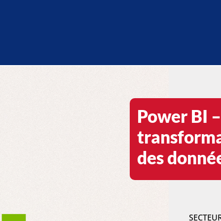
Power BI –
transforma
des donné
SECTEU