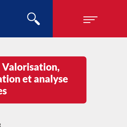
 Valorisation,
tion et analyse
es
R