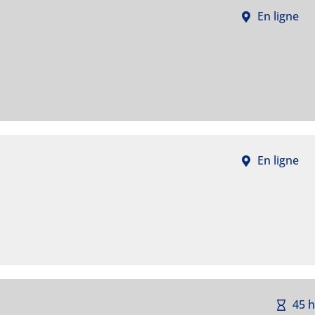
En ligne
En ligne
45 