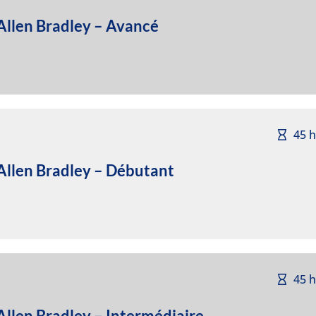
llen Bradley – Avancé
45 
llen Bradley – Débutant
45 
len Bradley – Intermédiaire