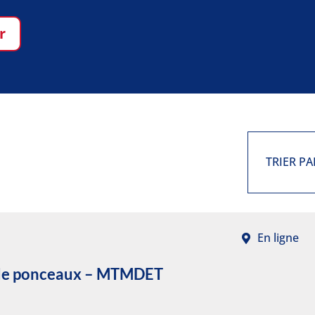
r
TRIER PA
En ligne
r de ponceaux – MTMDET