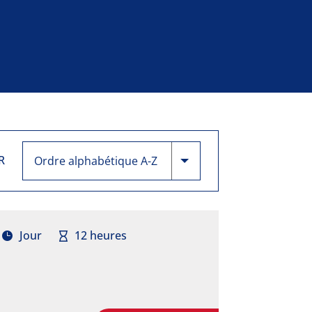
R
Jour
12 heures