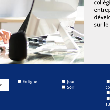
collég
entre
dével
sur le
En ligne
Jour
Soir
co
su