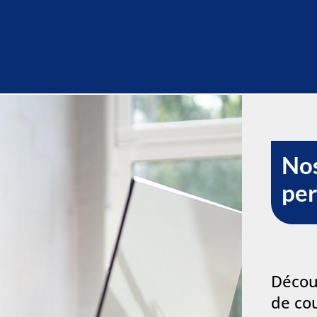
Nos
pe
Décou
de cou